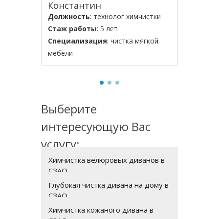
Константин
Владим
Должность
: технолог химчистки
Должнос
Стаж работы
: 5 лет
Стаж ра
Специализация
: чистка мягкой
Специал
мебели
мягкой м
Выберите
интересующую Вас
услугу:
Химчистка велюровых диванов в
СЗАО
Глубокая чистка дивана на дому в
СЗАО
Химчистка кожаного дивана в