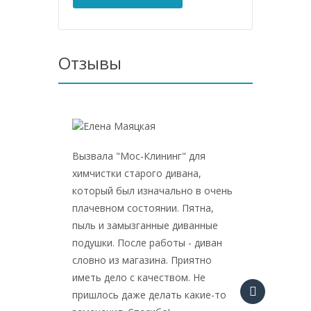
Отзывы
Вызвала "Мос-Клининг" для
Обрати
химчистки старого дивана,
мне див
который был изначально в очень
Они у м
плачевном состоянии. Пятна,
пользов
пыль и замызганные диванные
есть ко
подушки. После работы - диван
пожеват
словно из магазина. Приятно
кресла 
иметь дело с качеством. Не
свежест
пришлось даже делать какие-то
никак н